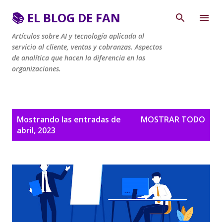
Ir al contenido principal
📚 EL BLOG DE FAN
Artículos sobre AI y tecnología aplicada al
servicio al cliente, ventas y cobranzas. Aspectos
de analítica que hacen la diferencia en las
organizaciones.
E
Mostrando las entradas de
MOSTRAR TODO
n
abril, 2023
t
r
a
d
a
s