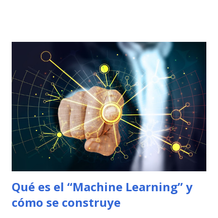
algunos consejos prácticos y fundamentales para
implementar el machine learning en tu empresa y así
mejorar tus estrategias de ventas . Sabemos que la
tecnología Machine Learning puede ofrecer múltiples
beneficios a los centros de contacto y las empresas, ya sea
como la mejora de la eficiencia, la personalización de la
experiencia del cliente, una mayor precisión en el análisis
de datos, el ahorro de tiempo y costos y por supuesto la
mejora en la toma de decisiones. Esta inteligencia permite
personalizar las ofertas y la experiencia del cliente en
función de sus preferencias y comportamiento de compra
lo que va a facilitar el envío de recomendaciones de
productos...
Qué es el “Machine Learning” y
cómo se construye