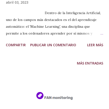
abril 03, 2023
Dentro de la Inteligencia Artificial,
uno de los campos más destacados es el del aprendizaje
automático: el 'Machine Learning', una disciplina que
permite a los ordenadores aprender por sí mismos y
realizar tareas de forma autónoma sin necesidad de ser
COMPARTIR
PUBLICAR UN COMENTARIO
LEER MÁS
programados. ¿Y cómo se crea ese aprendizaje
automático? A través de algoritmos , se dota a los
ordenadores de la capacidad de identificar patrones en
MÁS ENTRADAS
datos masivos para elaborar predicciones (análisis
predictivo), esos datos pueden ser números, palabras,
imágenes, estadísticas, opiniones, etc. Cada empresa y cada
proyecto tiene un conjunto de características y necesidades
específicas donde se van a concentrar los datos que se van
a incluir, por eso es necesario conversar y revisar las
necesidades y objetivos de la empresa en relación al