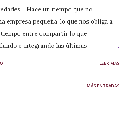
vedades… Hace un tiempo que no
na empresa pequeña, lo que nos obliga a
tiempo entre compartir lo que
lando e integrando las últimas
mos, con muchas novedades y más
IO
LEER MÁS
uienes nos conocen desde hace tiempo,
mo fruto del cierre de nuestro propio
MÁS ENTRADAS
0. En ese entonces, nos dedicábamos al
s grabadas de centros de contacto para
stados Unidos. En 2013, un cliente en EE.
n la implementación de un proceso de