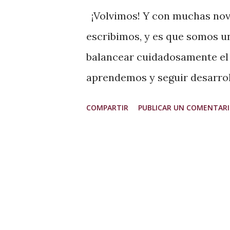
a
¡Volvimos! Y con muchas no
s
escribimos, y es que somos u
balancear cuidadosamente el 
aprendemos y seguir desarrol
tecnologías. Pero aquí esta
COMPARTIR
PUBLICAR UN COMENTAR
motivados que nunca. Para q
saben que nacimos en 2014 co
BPO, el cual iniciamos en 201
monitoreo humano de llamada
empresas de Latinoamérica y E
UU. nos pidió acompañarlo e